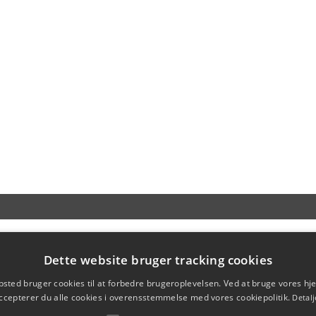
Dette website bruger tracking cookies
sted bruger cookies til at forbedre brugeroplevelsen. Ved at bruge vores 
ccepterer du alle cookies i overensstemmelse med vores cookiepolitik.
Detalj