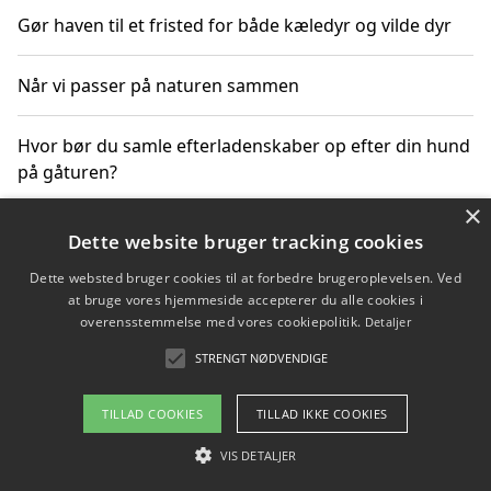
Gør haven til et fristed for både kæledyr og vilde dyr
Når vi passer på naturen sammen
Hvor bør du samle efterladenskaber op efter din hund
på gåturen?
×
Sådan rydder du effektivt op efter et stort event
Dette website bruger tracking cookies
Dette websted bruger cookies til at forbedre brugeroplevelsen. Ved
at bruge vores hjemmeside accepterer du alle cookies i
overensstemmelse med vores cookiepolitik.
Detaljer
Copyright 2026 - Pilanto Aps
STRENGT NØDVENDIGE
Om / kontakt
Blog
Betingelser
TILLAD COOKIES
TILLAD IKKE COOKIES
VIS DETALJER