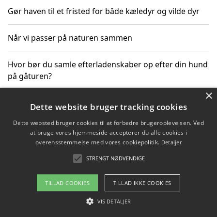
Gør haven til et fristed for både kæledyr og vilde dyr
Når vi passer på naturen sammen
Hvor bør du samle efterladenskaber op efter din hund
på gåturen?
×
Sådan rydder du effektivt op efter et stort event
Dette website bruger tracking cookies
Dette websted bruger cookies til at forbedre brugeroplevelsen. Ved
at bruge vores hjemmeside accepterer du alle cookies i
overensstemmelse med vores cookiepolitik.
Detaljer
Copyright 2026 - Pilanto Aps
STRENGT NØDVENDIGE
Om / kontakt
Blog
Betingelser
TILLAD COOKIES
TILLAD IKKE COOKIES
VIS DETALJER