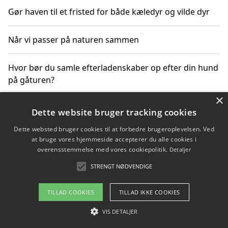
Gør haven til et fristed for både kæledyr og vilde dyr
Når vi passer på naturen sammen
Hvor bør du samle efterladenskaber op efter din hund
på gåturen?
×
Sådan rydder du effektivt op efter et stort event
Dette website bruger tracking cookies
Dette websted bruger cookies til at forbedre brugeroplevelsen. Ved
at bruge vores hjemmeside accepterer du alle cookies i
overensstemmelse med vores cookiepolitik.
Detaljer
Copyright 2026 - Pilanto Aps
STRENGT NØDVENDIGE
Om / kontakt
Blog
Betingelser
TILLAD COOKIES
TILLAD IKKE COOKIES
VIS DETALJER