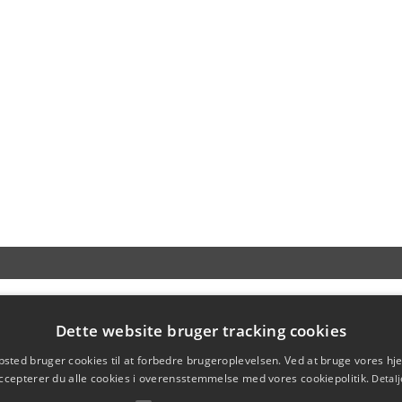
Dette website bruger tracking cookies
sted bruger cookies til at forbedre brugeroplevelsen. Ved at bruge vores 
ccepterer du alle cookies i overensstemmelse med vores cookiepolitik.
Detalj