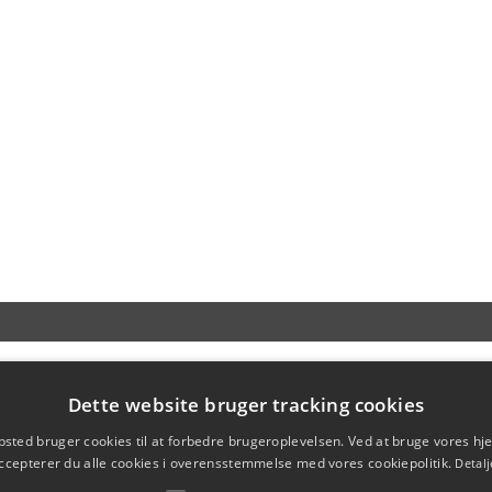
Dette website bruger tracking cookies
sted bruger cookies til at forbedre brugeroplevelsen. Ved at bruge vores 
ccepterer du alle cookies i overensstemmelse med vores cookiepolitik.
Detalj