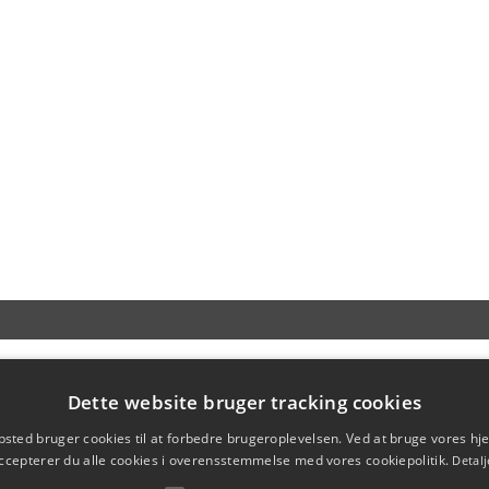
Dette website bruger tracking cookies
sted bruger cookies til at forbedre brugeroplevelsen. Ved at bruge vores 
ccepterer du alle cookies i overensstemmelse med vores cookiepolitik.
Detalj