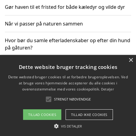
Gør haven til et fristed for både kæledyr og vilde dyr
Når vi passer på naturen sammen
Hvor bør du samle efterladenskaber op efter din hund
på gåturen?
×
Sådan rydder du effektivt op efter et stort event
Dette website bruger tracking cookies
Dette websted bruger cookies til at forbedre brugeroplevelsen. Ved
at bruge vores hjemmeside accepterer du alle cookies i
overensstemmelse med vores cookiepolitik.
Detaljer
Copyright 2026 - Pilanto Aps
STRENGT NØDVENDIGE
Om / kontakt
Blog
Betingelser
TILLAD COOKIES
TILLAD IKKE COOKIES
VIS DETALJER