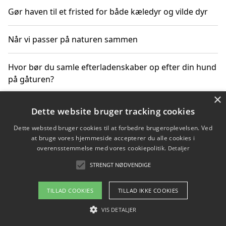
Gør haven til et fristed for både kæledyr og vilde dyr
Når vi passer på naturen sammen
Hvor bør du samle efterladenskaber op efter din hund
på gåturen?
×
Sådan rydder du effektivt op efter et stort event
Dette website bruger tracking cookies
Dette websted bruger cookies til at forbedre brugeroplevelsen. Ved
at bruge vores hjemmeside accepterer du alle cookies i
overensstemmelse med vores cookiepolitik.
Detaljer
Copyright 2026 - Pilanto Aps
STRENGT NØDVENDIGE
Om / kontakt
Blog
Betingelser
TILLAD COOKIES
TILLAD IKKE COOKIES
VIS DETALJER