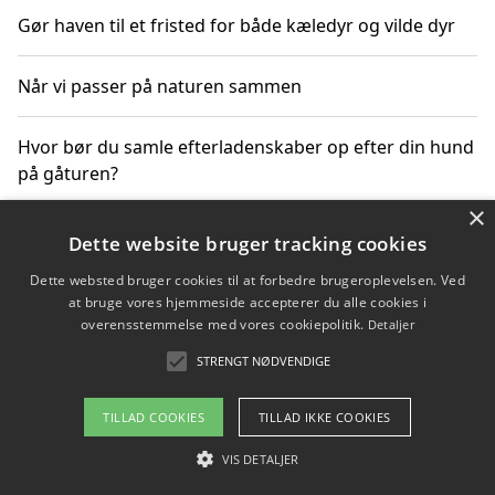
Gør haven til et fristed for både kæledyr og vilde dyr
Når vi passer på naturen sammen
Hvor bør du samle efterladenskaber op efter din hund
på gåturen?
×
Sådan rydder du effektivt op efter et stort event
Dette website bruger tracking cookies
Dette websted bruger cookies til at forbedre brugeroplevelsen. Ved
at bruge vores hjemmeside accepterer du alle cookies i
overensstemmelse med vores cookiepolitik.
Detaljer
Copyright 2026 - Pilanto Aps
STRENGT NØDVENDIGE
Om / kontakt
Blog
Betingelser
TILLAD COOKIES
TILLAD IKKE COOKIES
VIS DETALJER