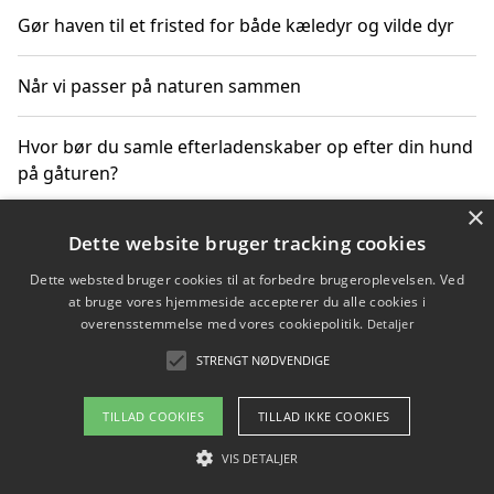
Gør haven til et fristed for både kæledyr og vilde dyr
Når vi passer på naturen sammen
Hvor bør du samle efterladenskaber op efter din hund
på gåturen?
×
Sådan rydder du effektivt op efter et stort event
Dette website bruger tracking cookies
Dette websted bruger cookies til at forbedre brugeroplevelsen. Ved
at bruge vores hjemmeside accepterer du alle cookies i
overensstemmelse med vores cookiepolitik.
Detaljer
Copyright 2026 - Pilanto Aps
STRENGT NØDVENDIGE
Om / kontakt
Blog
Betingelser
TILLAD COOKIES
TILLAD IKKE COOKIES
VIS DETALJER