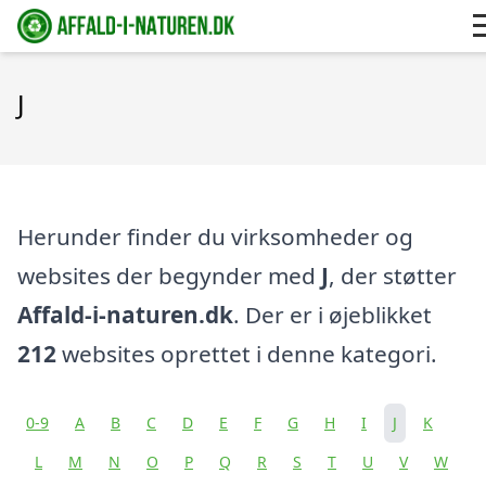
J
Herunder finder du virksomheder og
websites der begynder med
J
, der støtter
Affald-i-naturen.dk
. Der er i øjeblikket
212
websites oprettet i denne kategori.
0-9
A
B
C
D
E
F
G
H
I
J
K
L
M
N
O
P
Q
R
S
T
U
V
W